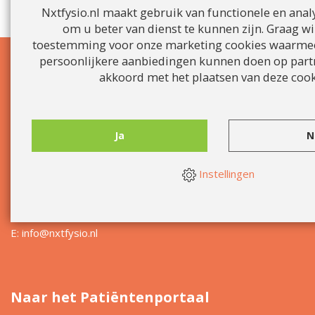
Nxtfysio.nl maakt gebruik van functionele en anal
om u beter van dienst te kunnen zijn. Graag wi
toestemming voor onze marketing cookies waarmee
Informatie
persoonlijkere aanbiedingen kunnen doen op partn
akkoord met het plaatsen van deze cook
Home
Team
Locaties
Ja
N
Afspraak maken
Specialisaties
Instellingen
T: 088 - 26 26 000
E:
info@nxtfysio.nl
Naar het Patiëntenportaal