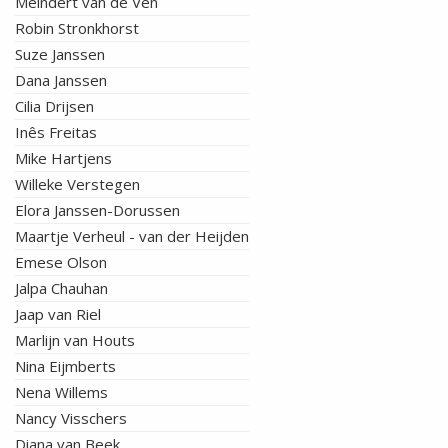
Meindert van de Ven
Robin Stronkhorst
Suze Janssen
Dana Janssen
Cilia Drijsen
Inês Freitas
Mike Hartjens
Willeke Verstegen
Elora Janssen-Dorussen
Maartje Verheul - van der Heijden
Emese Olson
Jalpa Chauhan
Jaap van Riel
Marlijn van Houts
Nina Eijmberts
Nena Willems
Nancy Visschers
Diana van Beek