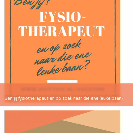
Ben jij fysiotherapeut en op zoek naar die ene leuke baan?