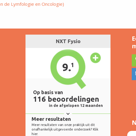
en de Lymfologie en Oncologie)
E
m
N