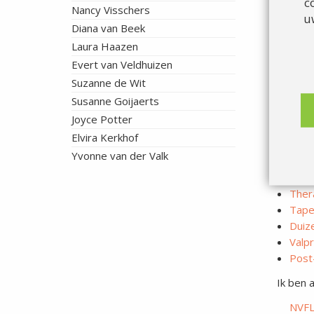
c
Nancy Visschers
u
Diana van Beek
Laura Haazen
Evert van Veldhuizen
Suzanne de Wit
Mijn
aa
Susanne Goijaerts
Alge
Joyce Potter
Hand
Elvira Kerkhof
Cyri
Yvonne van der Valk
Medi
Lymf
Ther
Tape
Duize
Valpr
Post
Ik ben 
NVFL