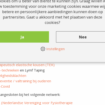
ookies om u beter van dienst te kunnen zijn. Graag willen w
Daarnaast heb ik me toegespi
w toestemming voor onze marketing cookies waarmee wij
heb ik vele cursussen gevolgd
betere en persoonlijkere aanbiedingen kunnen doen op
In 2021 heb ik de cursus AOH
partnersites. Gaat u akkoord met het plaatsen van deze
mag ik me dan ook handthera
cookies?
ndachtsgebieden
zijn:
Ja
Nee
meen fysiotherapie
therapie
Instellingen
ax orthopedische geneeskunde
sche Fitness
edrainage en Oedeemtherapie
apeutisch elastische kousen
(TEK)
-technieken
en Lymf Taping
ligheidsklachten
eventie / valtraining bij ouderen
-Covid
aangesloten bij het volgende netwerk:
 (Nederlandse Vereniging voor Fysiotherapie