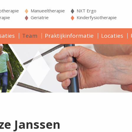
iotherapie
Manueeltherapie
NXT Ergo
apie
Geriatrie
Kinderfysiotherapie
saties
Team
Praktijkinformatie
Locaties
ze Janssen