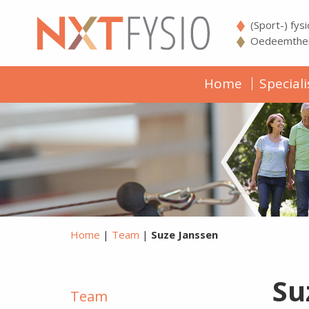
(Sport-) fys
Oedeemther
Home
Speciali
Home
|
Team
|
Suze Janssen
Su
Team