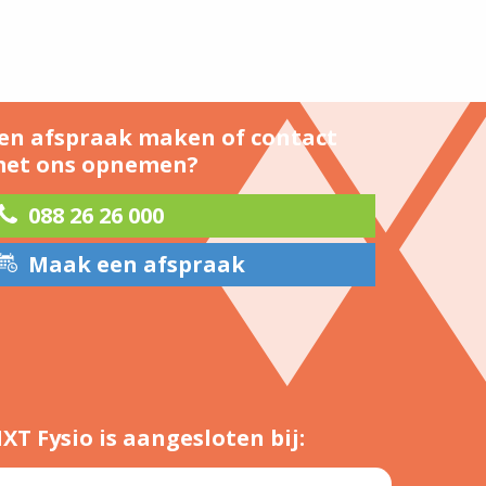
en afspraak maken of contact
et ons opnemen?
088 26 26 000
Maak een afspraak
XT Fysio is aangesloten bij: