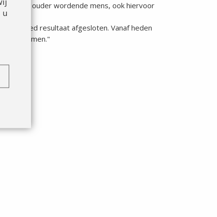
ij
tst op de ouder wordende mens, ook hiervoor
 u
.
T met goed resultaat afgesloten. Vanaf heden
peute noemen."