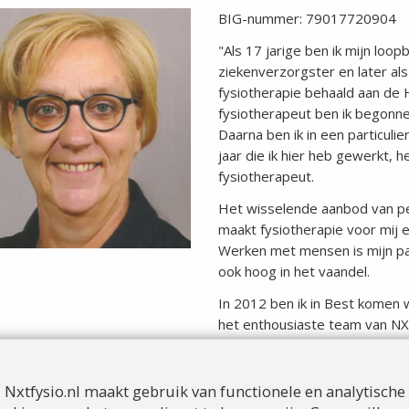
BIG-nummer: 79017720904
"Als 17 jarige ben ik mijn loop
ziekenverzorgster en later al
fysiotherapie behaald aan de 
fysiotherapeut ben ik begonne
Daarna ben ik in een particuli
jaar die ik hier heb gewerkt, 
fysiotherapeut.
Het wisselende aanbod van per
maakt fysiotherapie voor mij 
Werken met mensen is mijn pas
ook hoog in het vaandel.
In 2012 ben ik in Best komen 
het enthousiaste team van NX
In de loop der jaren ben ik m
cursussen te volgen.
Nxtfysio.nl maakt gebruik van functionele en analytische
In 2013 heb ik de opleiding 