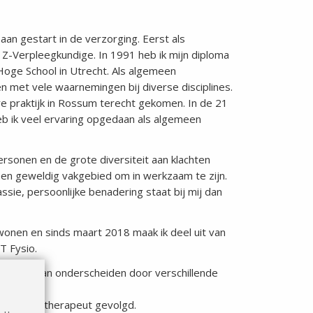
baan gestart in de verzorging. Eerst als
s Z-Verpleegkundige. In 1991 heb ik mijn diploma
Hoge School in Utrecht. Als algemeen
n met vele waarnemingen bij diverse disciplines.
ere praktijk in Rossum terecht gekomen. In de 21
heb ik veel ervaring opgedaan als algemeen
sonen en de grote diversiteit aan klachten
een geweldig vakgebied om in werkzaam te zijn.
sie, persoonlijke benadering staat bij mij dan
wonen en sinds maart 2018 maak ik deel uit van
T Fysio.
e meer gaan onderscheiden door verschillende
tot oedeemtherapeut gevolgd.