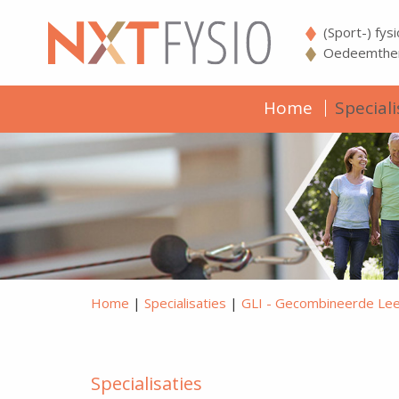
(Sport-) fys
Oedeemther
Home
Speciali
Home
|
Specialisaties
|
GLI - Gecombineerde Leefs
Specialisaties