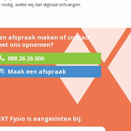
 nodig, welke wij dan digitaal ontvangen.
en afspraak maken of contact
et ons opnemen?
088 26 26 000
Maak een afspraak
XT Fysio is aangesloten bij: