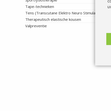
Sportfysiotherapie
c
u
Tape-technieken
Tens (Transcutane Elektro Neuro Stimulatie)
Therapeutisch elastische kousen
Valpreventie