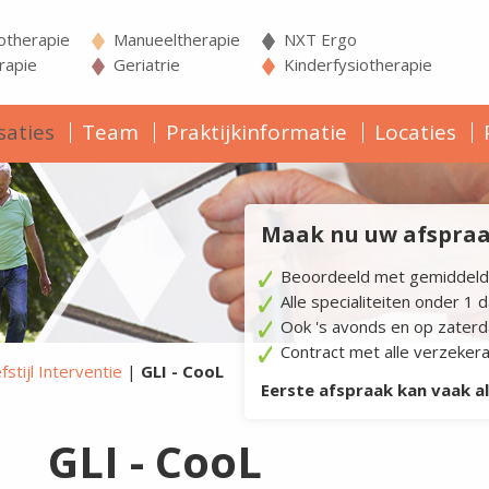
iotherapie
Manueeltherapie
NXT Ergo
apie
Geriatrie
Kinderfysiotherapie
saties
Team
Praktijkinformatie
Locaties
Maak nu uw afspraak
Beoordeeld met gemiddeld
Alle specialiteiten onder 1 
Ook 's avonds en op zater
Contract met alle verzeker
tijl Interventie
|
GLI - CooL
Eerste afspraak kan vaak a
GLI - CooL