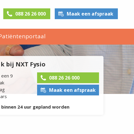
088 26 26 000
Maak een afspraak
Patiëntenportaal
 bij NXT Fysio
 een 9
088 26 26 000
dak
dag
Maak een afspraak
aars
l binnen 24 uur gepland worden