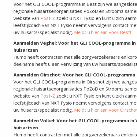
Voor het GLI COOL-programma in Best zijn we aangeslote
regionale huisartsenorganisaties PoZoB en Stroomz same
website van
Post-Z
zoekt u NXT Fysio en kunt u zich aanm
leefstijlcoach van NXT Fysio neemt vervolgens contact me
uw huisarts/specialist nodig.
Meldt u hier aan voor Best!
Aanmelden
Veghel: Voor het GLI COOL-programma in 
huisartsen
Humo heeft contracten met alle zorgverzekeraars en korte 
deelname heeft u een verwijzing van uw huisarts/specialist
Aanmelden Oirschot
: Voor het GLI COOL-programma in
Voor het GLI COOL-programma in Oirschot zijn we aanges
regionale huisartsenorganisaties PoZoB en Stroomz same
website van
Post-Z
zoekt u NXT Fysio en kunt u zich aanm
leefstijlcoach van NXT Fysio neemt vervolgens contact me
uw huisarts/specialist nodig.
Meldt u hier aan voor Oirschot
Aanmelden Volkel
: Voor het GLI COOL-programma in V
huisartsen
Humo heeft contracten met alle zorgverzekeraars en korte 