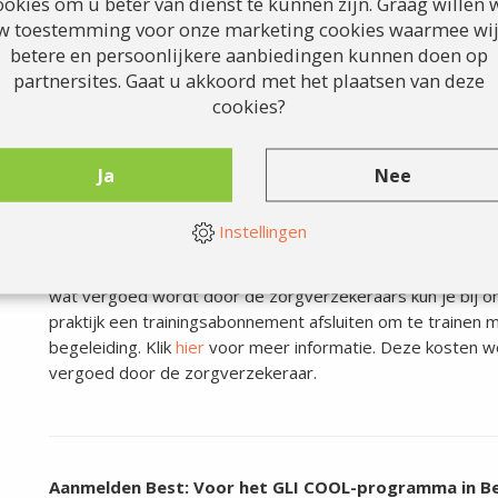
ookies om u beter van dienst te kunnen zijn. Graag willen w
w toestemming voor onze marketing cookies waarmee wij
Samen aan de slag
betere en persoonlijkere aanbiedingen kunnen doen op
Wil je meer informatie? Ben je benieuwd of dit programma 
partnersites. Gaat u akkoord met het plaatsen van deze
Stuur een mail naar info@nxtfysio.nl of bel naar 088 – 26 2
cookies?
Kom je niet aan aanmerking voor het Cool-programm
je wel aan de slag met een gezonde leefstijl?
Ja
Nee
We bieden ook Leefstijl-programma's op maat aan. Inform
mogelijkheden.
Instellingen
Trainen
Naast het volgen van het programma Gezonde Leefstijl In
wat vergoed wordt door de zorgverzekeraars kun je bij on
praktijk een trainingsabonnement afsluiten om te trainen m
begeleiding. Klik
hier
voor meer informatie. Deze kosten w
vergoed door de zorgverzekeraar.
Aanmelden Best: Voor het
GLI COOL-programma in Bes