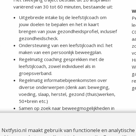
variërend van 30 tot 60 minuten, bestaande uit:
W
Uitgebreide intake bij de leefstijlcoach om
P
jouw doelen te bepalen en het in kaart
le
brengen van jouw gezondheidsprofiel, inclusief
C
gezondheidscheck.
a
Ondersteuning van een leefstijlcoach incl. het
z
maken van een persoonlijk beweegplan.
v
Regelmatig coaching gesprekken met de
Hi
leefstijlcoach, zowel individueel als in
We
groepsverband.
ga
Regelmatig informatiebijeenkomsten over
r
diverse onderwerpen (denk aan: beweging,
ge
voeding, slaap, herstel, gezond (thuis)werken,
50+brein etc.)
Samen op zoek naar beweegmogelijkheden in
de buurt die bij jou passen.
Nxtfysio.nl maakt gebruik van functionele en analytische