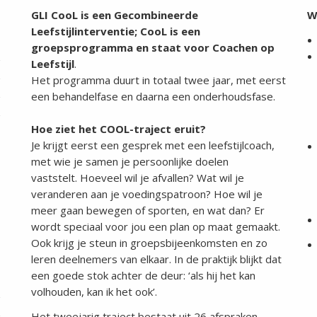
GLI CooL is een Gecombineerde
W
Leefstijlinterventie; CooL is een
groepsprogramma en staat voor Coachen op
Leefstijl
.
Het programma duurt in totaal twee jaar, met eerst
een behandelfase en daarna een onderhoudsfase.
Hoe ziet het COOL-traject eruit?
Je krijgt eerst een gesprek met een leefstijlcoach,
met wie je samen je persoonlijke doelen
vaststelt. Hoeveel wil je afvallen? Wat wil je
veranderen aan je voedingspatroon? Hoe wil je
meer gaan bewegen of sporten, en wat dan? Er
wordt speciaal voor jou een plan op maat gemaakt.
Ook krijg je steun in groepsbijeenkomsten en zo
leren deelnemers van elkaar. In de praktijk blijkt dat
een goede stok achter de deur: ‘als hij het kan
volhouden, kan ik het ook’.
Het tweejarig traject bestaat uit 26 afspraken