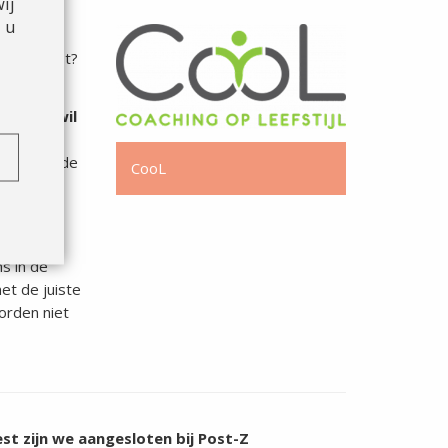
ij
 u
bij je past?
6 000.
a maar wil
eer naar de
CooL
terventie
s in de
et de juiste
orden niet
t zijn we aangesloten bij Post-Z