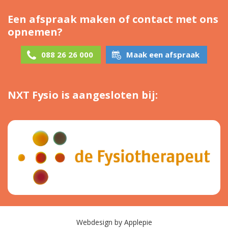
Een afspraak maken of contact met ons
opnemen?
088 26 26 000
Maak een afspraak
NXT Fysio is aangesloten bij:
Webdesign
by
Applepie