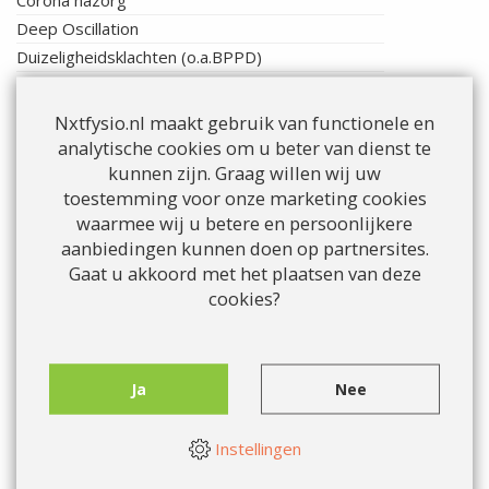
Deep Oscillation
Duizeligheidsklachten (o.a.BPPD)
Dryneedling
Echografie & shockwave therapie
Nxtfysio.nl maakt gebruik van functionele en
EPTE (Percutane Elektrolyse Therapie)
analytische cookies om u beter van dienst te
Geriatrie / Fysiotherapie voor ouderen
kunnen zijn. Graag willen wij uw
toestemming voor onze marketing cookies
GLI - Gecombineerde Leefstijl Interventie
waarmee wij u betere en persoonlijkere
GLI - CooL
aanbiedingen kunnen doen op partnersites.
GLI - Individuele trajecten
Gaat u akkoord met het plaatsen van deze
GLI - voor bedrijven
cookies?
GLA:D®
Handtherapie
Hart-, vaat- en longrevalidatie
Ja
Nee
Kinderfysiotherapie
Therapie
Instellingen
Aandachtsgebieden
Tips voor ouders