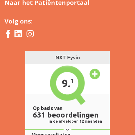
Naar het Patiëntenportaal
Volg ons: