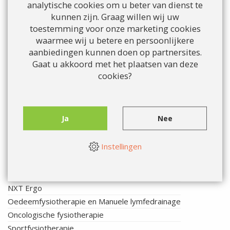
analytische cookies om u beter van dienst te
GLI - voor bedrijven
kunnen zijn. Graag willen wij uw
GLA:D®
toestemming voor onze marketing cookies
Handtherapie
waarmee wij u betere en persoonlijkere
Hart-, vaat- en longrevalidatie
aanbiedingen kunnen doen op partnersites.
Kinderfysiotherapie
Gaat u akkoord met het plaatsen van deze
Therapie
cookies?
Aandachtsgebieden
Tips voor ouders
Looptraining bij etalage benen
Ja
Nee
Manueeltherapie
Manueeltherapie bij baby's en kinderen
Instellingen
McKenzie methode
Medische trainingstherapie
Mobilisaties (Mulligan methode)
NXT Ergo
Oedeemfysiotherapie en Manuele lymfedrainage
Oncologische fysiotherapie
Sportfysiotherapie