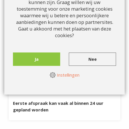
kunnen zijn. Graag willen wij uw
Therapeutisch elastische kousen
toestemming voor onze marketing cookies
Valpreventie
waarmee wij u betere en persoonlijkere
aanbiedingen kunnen doen op partnersites.
Gaat u akkoord met het plaatsen van deze
Maak nu uw afspraak bij NXT
cookies?
Fysio
U kunt snel terecht
Alle specialiteiten onder 1 dak
Ja
Nee
Ook ’s avonds en op zaterdag
Contract met alle verzekeraars
Instellingen
088 26 26 000
Maak een afspraak
Eerste afspraak kan vaak al binnen 24 uur
gepland worden