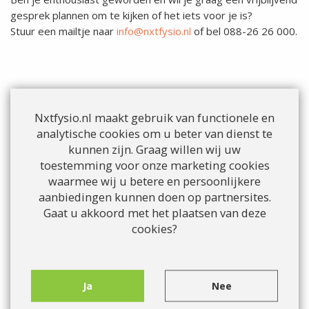
gesprek plannen om te kijken of het iets voor je is?
Stuur een mailtje naar
info@nxtfysio.nl
of bel 088-26 26 000.
Nxtfysio.nl maakt gebruik van functionele en
Team
analytische cookies om u beter van dienst te
kunnen zijn. Graag willen wij uw
Frank van der Valk
toestemming voor onze marketing cookies
Meindert van de Ven
waarmee wij u betere en persoonlijkere
Robin Stronkhorst
aanbiedingen kunnen doen op partnersites.
Suze Janssen
Gaat u akkoord met het plaatsen van deze
Dana Janssen
cookies?
Cilia Drijsen
Inês Freitas
Mike Hartjens
Ja
Nee
Willeke Verstegen