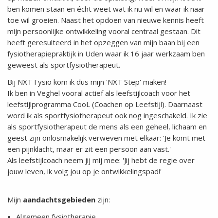
ben komen staan en écht weet wat ik nu wil en waar ik naar
toe wil groeien. Naast het opdoen van nieuwe kennis heeft
mijn persoonlijke ontwikkeling vooral centraal gestaan. Dit
heeft geresulteerd in het opzeggen van mijn baan bij een
fysiotherapiepraktijk in Uden waar ik 16 jaar werkzaam ben
geweest als sportfysiotherapeut.
Bij NXT Fysio kom ik dus mijn 'NXT Step' maken!
Ik ben in Veghel vooral actief als leefstijlcoach voor het
leefstijlprogramma CooL (Coachen op Leefstijl). Daarnaast
word ik als sportfysiotherapeut ook nog ingeschakeld. Ik zie
als sportfysiotherapeut de mens als een geheel, lichaam en
geest zijn onlosmakelijk verweven met elkaar: 'Je komt met
een pijnklacht, maar er zit een persoon aan vast.'
Als leefstijlcoach neem jij mij mee: 'Jij hebt de regie over
jouw leven, ik volg jou op je ontwikkelingspad!'
Mijn
aandachtsgebieden
zijn:
Algemeen fysiotherapie