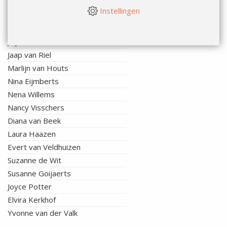
Elora Janssen-Dorussen
Instellingen
Maartje Verheul - van der Heijden
Emese Olson
Jalpa Chauhan
Jaap van Riel
Marlijn van Houts
Nina Eijmberts
Nena Willems
Nancy Visschers
Diana van Beek
Laura Haazen
Evert van Veldhuizen
Suzanne de Wit
Susanne Goijaerts
Joyce Potter
Elvira Kerkhof
Yvonne van der Valk