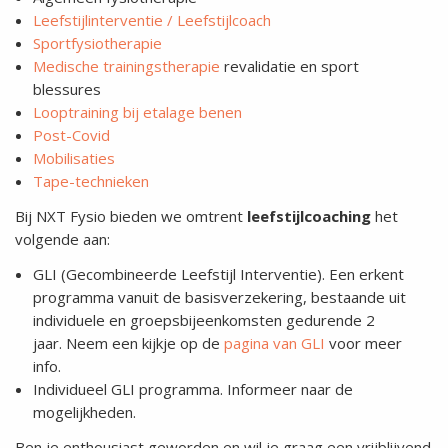
Leefstijlinterventie / Leefstijlcoach
Sportfysiotherapie
Medische trainingstherapie
revalidatie en sport
blessures
Looptraining bij etalage benen
Post-Covid
Mobilisaties
Tape-technieken
Bij NXT Fysio bieden we omtrent
leefstijlcoaching
het
volgende aan:
GLI (Gecombineerde Leefstijl Interventie). Een erkent
programma vanuit de basisverzekering, bestaande uit
individuele en groepsbijeenkomsten gedurende 2
jaar. Neem een kijkje op de
pagina van GLI
voor meer
info.
Individueel GLI programma. Informeer naar de
mogelijkheden.
Ben je enthousiast geworden en wil je graag een vrijblijvend