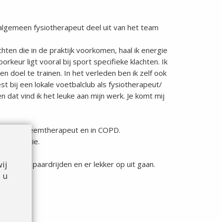
algemeen fysiotherapeut deel uit van het team
chten die in de praktijk voorkomen, haal ik energie
oorkeur ligt vooral bij sport specifieke klachten. Ik
n doel te trainen. In het verleden ben ik zelf ook
bij een lokale voetbalclub als fysiotherapeut/
n dat vind ik het leuke aan mijn werk. Je komt mij
rd als Oedeemtherapeut en in COPD.
alpreventie.
ij
te hobby paardrijden en er lekker op uit gaan.
 u