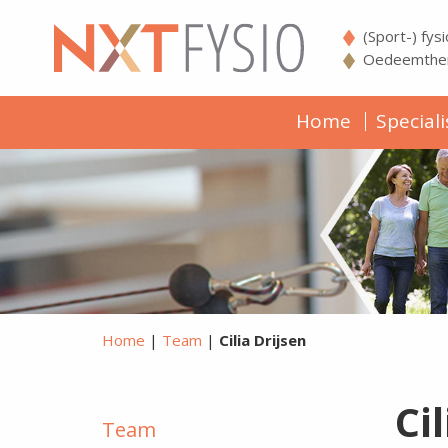
(Sport-) fys
Oedeemther
Home
Speciali
Home
|
Team
|
Cilia Drijsen
Ci
Team