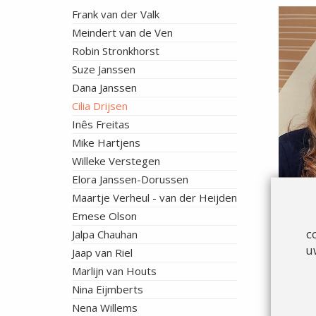
Frank van der Valk
Meindert van de Ven
Robin Stronkhorst
Suze Janssen
Dana Janssen
Cilia Drijsen
Inês Freitas
Mike Hartjens
Willeke Verstegen
Elora Janssen-Dorussen
Maartje Verheul - van der Heijden
Emese Olson
c
Jalpa Chauhan
u
Jaap van Riel
Mijn
aa
Marlijn van Houts
Alge
Nina Eijmberts
Oede
Nena Willems
Medi