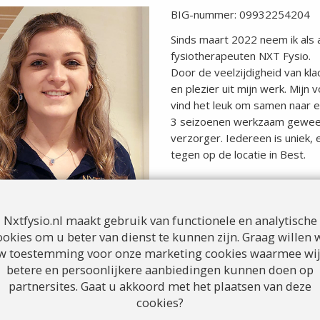
BIG-nummer: 09932254204
Sinds maart 2022 neem ik als 
fysiotherapeuten NXT Fysio.
Door de veelzijdigheid van kla
en plezier uit mijn werk. Mijn v
vind het leuk om samen naar ee
3 seizoenen werkzaam geweest 
verzorger. Iedereen is uniek, e
tegen op de locatie in Best.
In 2024 ben ik gespecialisee
Verder heb ik me verdiept in v
Nxtfysio.nl maakt gebruik van functionele en analytische
ookies om u beter van dienst te kunnen zijn. Graag willen w
Naast mijn werk is mijn groots
w toestemming voor onze marketing cookies waarmee wij
ndachtsgebieden
zijn:
betere en persoonlijkere aanbiedingen kunnen doen op
partnersites. Gaat u akkoord met het plaatsen van deze
meen fysiotherapie
cookies?
emtherapie
sche trainingstherapie