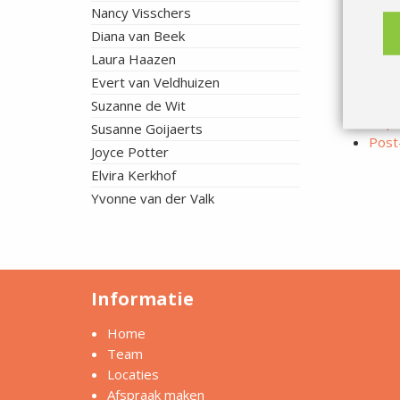
Nancy Visschers
COP
Diana van Beek
Shoc
Laura Haazen
Mobil
Medi
Evert van Veldhuizen
Tape
Suzanne de Wit
Valpr
Susanne Goijaerts
Post
Joyce Potter
Elvira Kerkhof
Yvonne van der Valk
Informatie
Home
Team
Locaties
Afspraak maken