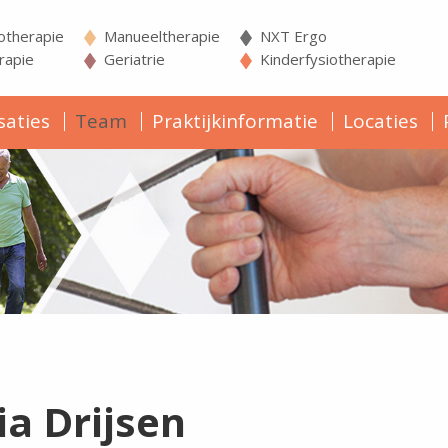
iotherapie
Manueeltherapie
NXT Ergo
apie
Geriatrie
Kinderfysiotherapie
saties
Team
Praktijkinformatie
Locaties
lia Drijsen