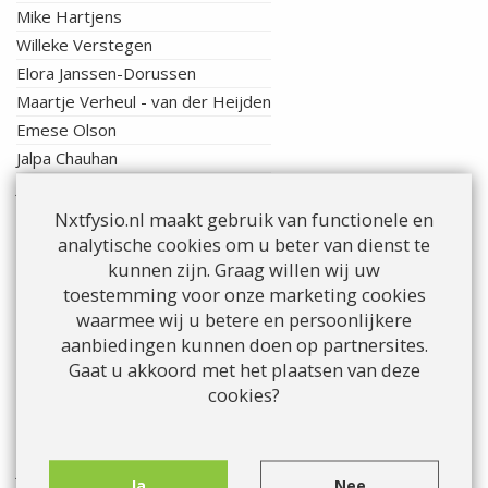
Mike Hartjens
Willeke Verstegen
Elora Janssen-Dorussen
Maartje Verheul - van der Heijden
Emese Olson
Jalpa Chauhan
Jaap van Riel
Marlijn van Houts
Nxtfysio.nl maakt gebruik van functionele en
analytische cookies om u beter van dienst te
Nina Eijmberts
kunnen zijn. Graag willen wij uw
Nena Willems
toestemming voor onze marketing cookies
Nancy Visschers
waarmee wij u betere en persoonlijkere
Diana van Beek
aanbiedingen kunnen doen op partnersites.
Laura Haazen
Gaat u akkoord met het plaatsen van deze
Evert van Veldhuizen
cookies?
Suzanne de Wit
Susanne Goijaerts
Joyce Potter
Ja
Nee