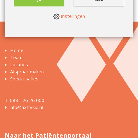
Elvira Kerkhof
Yvonne van der Valk
Instellingen
Informatie
Home
Team
Locaties
Afspraak maken
Specialisaties
T: 088 - 26 26 000
E:
info@nxtfysio.nl
Naar het Patiëntenportaal