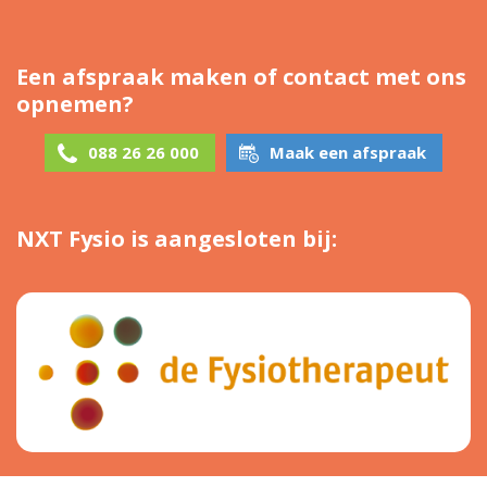
Een afspraak maken of contact met ons
opnemen?
088 26 26 000
Maak een afspraak
NXT Fysio is aangesloten bij: