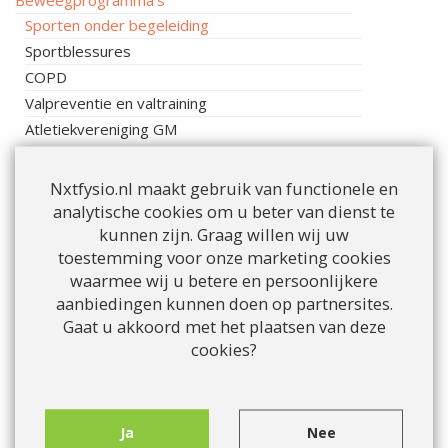
Beweegprogramma's
Sporten onder begeleiding
Sportblessures
COPD
Valpreventie en valtraining
Atletiekvereniging GM
Corona nazorg
Deep Oscillation
Nxtfysio.nl maakt gebruik van functionele en
Duizeligheidsklachten (o.a.BPPD)
analytische cookies om u beter van dienst te
Dryneedling
kunnen zijn. Graag willen wij uw
toestemming voor onze marketing cookies
Echografie & shockwave therapie
waarmee wij u betere en persoonlijkere
EPTE (Percutane Elektrolyse Therapie)
aanbiedingen kunnen doen op partnersites.
Geriatrie / Fysiotherapie voor ouderen
Gaat u akkoord met het plaatsen van deze
GLI - Gecombineerde Leefstijl Interventie
cookies?
GLI - CooL
GLI - Individuele trajecten
GLI - voor bedrijven
Ja
Nee
GLA:D®