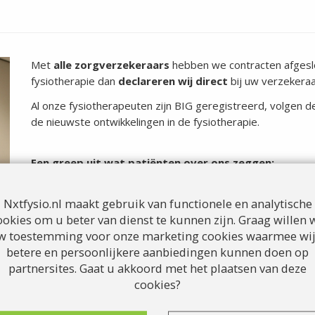
Met
alle zorgverzekeraars
hebben we contracten afgeslo
fysiotherapie dan
declareren wij direct
bij uw verzekeraa
Al onze fysiotherapeuten zijn BIG geregistreerd, volgen de
de nieuwste ontwikkelingen in de fysiotherapie.
Een greep uit wat patiënten over ons zeggen:
'
kundig en heeft steeds goed uitleg gegeven over voortgang
Nxtfysio.nl maakt gebruik van functionele en analytische
'
Er werd heel goed geluisterd naar de klachten die ik aanga
ookies om u beter van dienst te kunnen zijn. Graag willen w
hersteld.
'
w toestemming voor onze marketing cookies waarmee wij
betere en persoonlijkere aanbiedingen kunnen doen op
'
ze nemen je echt serieus. Er wordt goed naar je geluisterd 
partnersites. Gaat u akkoord met het plaatsen van deze
ervaren heb elders.
'
cookies?
'
Leuke praktijk en vriendelijke fysiotherapeuten.
'