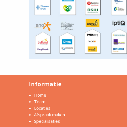
Informatie
Home
Team
Locaties
Afspraak maken
Specialisaties