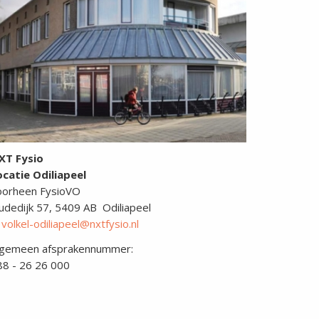
XT Fysio
ocatie Odiliapeel
oorheen FysioVO
udedijk 57, 5409 AB Odiliapeel
.
volkel-odiliapeel@nxtfysio.nl
lgemeen afsprakennummer:
88 - 26 26 000