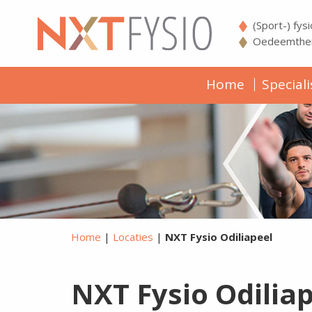
(Sport-) fys
Oedeemther
Home
Speciali
Home
|
Locaties
|
NXT Fysio Odiliapeel
NXT Fysio Odilia