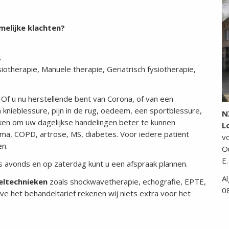
melijke klachten?
.
siotherapie, Manuele therapie, Geriatrisch fysiotherapie,
Of u nu herstellende bent van Corona, of van een
n knieblessure, pijn in de rug, oedeem, een sportblessure,
N
iken om uw dagelijkse handelingen beter te kunnen
L
uma, COPD, artrose, MS, diabetes. Voor iedere patiënt
v
n.
O
E
's avonds en op zaterdag kunt u een afspraak plannen.
A
eltechnieken
zoals shockwavetherapie, echografie, EPTE,
0
lve het behandeltarief rekenen wij niets extra voor het