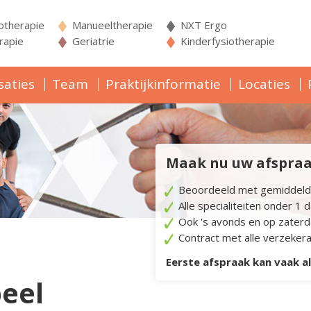
iotherapie
Manueeltherapie
NXT Ergo
apie
Geriatrie
Kinderfysiotherapie
saties
Team
Praktijkinformatie
Locaties
Maak nu uw afspraak
Beoordeeld met gemiddeld
Alle specialiteiten onder 1 
Ook 's avonds en op zater
Contract met alle verzeker
Eerste afspraak kan vaak a
peel