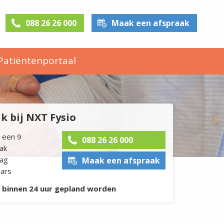
088 26 26 000
Maak een afspraak
Patiëntenportaal
 bij NXT Fysio
 een 9
088 26 26 000
dak
dag
Maak een afspraak
aars
l binnen 24 uur gepland worden