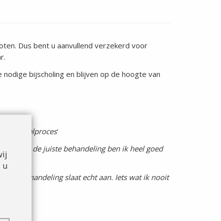
ten. Dus bent u aanvullend verzekerd voor
r.
 nodige bijscholing en blijven op de hoogte van
 in herstelproces
'
f en door de juiste behandeling ben ik heel goed
ij
 u
en de behandeling slaat echt aan. Iets wat ik nooit